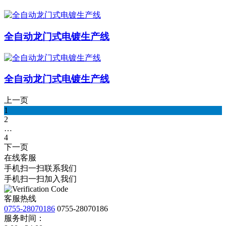
全自动龙门式电镀生产线
全自动龙门式电镀生产线
上一页
1
2
…
4
下一页
在线客服
手机扫一扫联系我们
手机扫一扫加入我们
客服热线
0755-28070186
0755-28070186
服务时间：