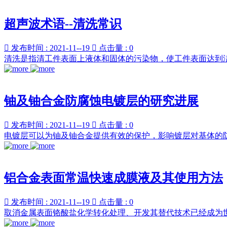
超声波术语--清洗常识

发布时间 : 2021-11--19

点击量 : 0
清洗是指清工件表面上液体和固体的污染物，使工件表面达到
铀及铀合金防腐蚀电镀层的研究进展

发布时间 : 2021-11--19

点击量 : 0
电镀层可以为铀及铀合金提供有效的保护，影响镀层对基体的
铝合金表面常温快速成膜液及其使用方法

发布时间 : 2021-11--19

点击量 : 0
取消金属表面铬酸盐化学转化处理、开发其替代技术已经成为