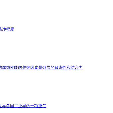
洁净程度
防腐蚀性能的关键因素是镀层的致密性和结合力
世界各国工业界的一项重任