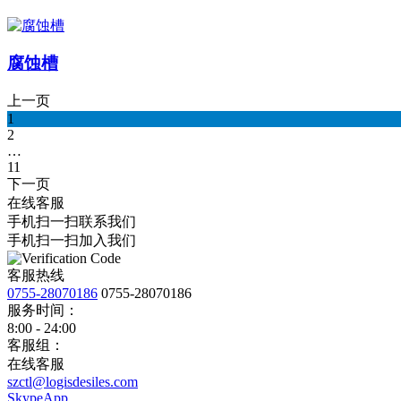
腐蚀槽
上一页
1
2
…
11
下一页
在线客服
手机扫一扫联系我们
手机扫一扫加入我们
客服热线
0755-28070186
0755-28070186
服务时间：
8:00 - 24:00
客服组：
在线客服
szctl@logisdesiles.com
SkypeApp