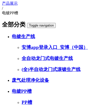
产品展示
/
电镀PP槽
全部分类
Toggle navigation
电镀生产线
安博app登录入口_安博（中国）
全自动龙门式电镀生产线
(全)半自动龙门式滚镀生产线
废气处理净化设备
电镀PP槽
PP槽