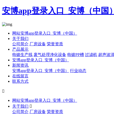
安博app登录入口_安博（中国
网站安博app登录入口_安博（中国）
关于我们
公司简介
厂房设备
荣誉资质
产品展示
电镀生产线
废气处理净化设备
电镀PP槽
过滤机
超声波
安博app登录入口_安博（中国）
新闻资讯
安博app登录入口_安博（中国）
行业动态
在线留言
联系方式

网站安博app登录入口_安博（中国）
关于我们

公司简介
厂房设备
荣誉资质