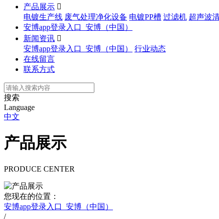
产品展示

电镀生产线
废气处理净化设备
电镀PP槽
过滤机
超声波
安博app登录入口_安博（中国）
新闻资讯

安博app登录入口_安博（中国）
行业动态
在线留言
联系方式
搜索
Language
中文
产品展示
PRODUCE CENTER
您现在的位置：
安博app登录入口_安博（中国）
/