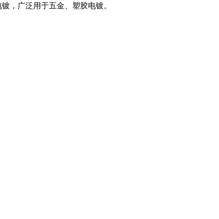
电镀，广泛用于五金、塑胶电镀。