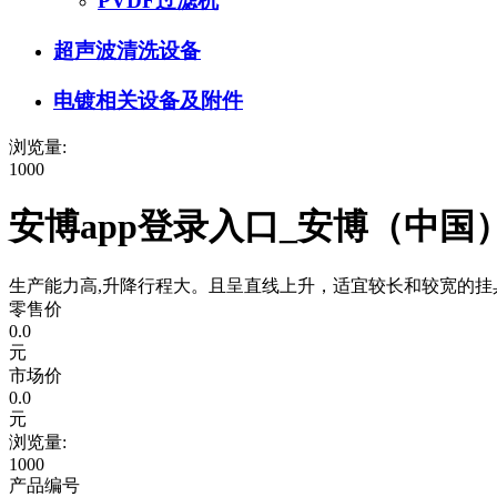
PVDF过滤机
超声波清洗设备
电镀相关设备及附件
浏览量:
1000
安博app登录入口_安博（中国
生产能力高,升降行程大。且呈直线上升，适宜较长和较宽的挂
零售价
0.0
元
市场价
0.0
元
浏览量:
1000
产品编号