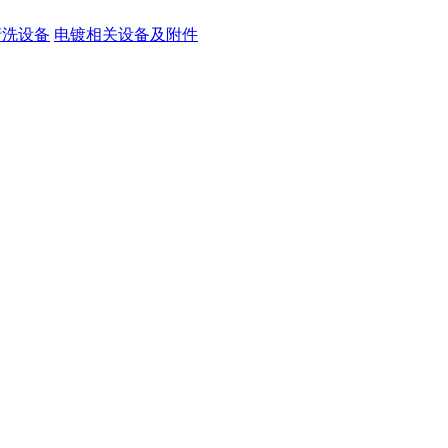
清洗设备
电镀相关设备及附件