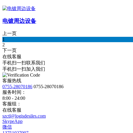
电镀周边设备
上一页
1
2
下一页
在线客服
手机扫一扫联系我们
手机扫一扫加入我们
客服热线
0755-28070186
0755-28070186
服务时间：
8:00 - 24:00
客服组：
在线客服
szctl@logisdesiles.com
SkypeApp
微信
13751027007