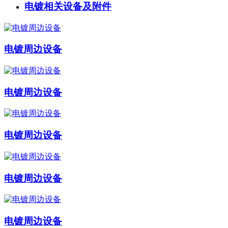
电镀相关设备及附件
电镀周边设备
电镀周边设备
电镀周边设备
电镀周边设备
电镀周边设备