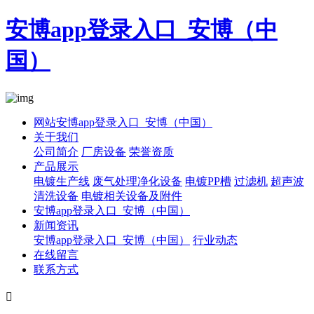
安博app登录入口_安博（中
国）
网站安博app登录入口_安博（中国）
关于我们
公司简介
厂房设备
荣誉资质
产品展示
电镀生产线
废气处理净化设备
电镀PP槽
过滤机
超声波
清洗设备
电镀相关设备及附件
安博app登录入口_安博（中国）
新闻资讯
安博app登录入口_安博（中国）
行业动态
在线留言
联系方式
