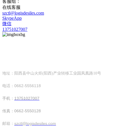
客服组：
在线客服
szctl@logisdesiles.com
SkypeApp
微信
13751027007
安博app登录入口_安博（中国）
深圳市创天隆环保设备科技有限公司
地址：阳西县中山火炬(阳西)产业转移工业园凤凰路10号
电话：0662-5556118
手机：
13751027007
传真：0662-5550128
邮箱：
szctl@logisdesiles.com