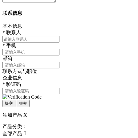
联系信息
基本信息
*
联系人
*
手机
邮箱
联系方式与职位
企业信息
*
验证码
提交
提交
添加产品
X
产品分类：
全部产品
