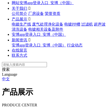
网站安博app登录入口_安博（中国）
关于我们

公司简介
厂房设备
荣誉资质
产品展示

电镀生产线
废气处理净化设备
电镀PP槽
过滤机
超声波
清洗设备
电镀相关设备及附件
安博app登录入口_安博（中国）
新闻资讯

安博app登录入口_安博（中国）
行业动态
在线留言
联系方式
搜索
Language
中文
产品展示
PRODUCE CENTER