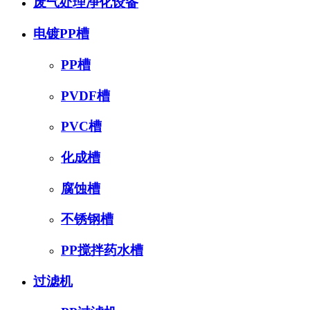
废气处理净化设备
电镀PP槽
PP槽
PVDF槽
PVC槽
化成槽
腐蚀槽
不锈钢槽
PP搅拌药水槽
过滤机