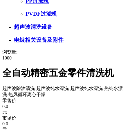
PP过滤机
PVDF过滤机
超声波清洗设备
电镀相关设备及附件
浏览量:
1000
全自动精密五金零件清洗机
超声波除油清洗-超声波纯水漂洗-超声波纯水漂洗-热纯水漂
洗-热风循环离心干燥
零售价
0.0
元
市场价
0.0
元