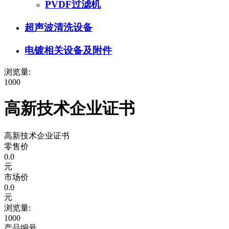
PVDF过滤机
超声波清洗设备
电镀相关设备及附件
浏览量:
1000
高新技术企业证书
高新技术企业证书
零售价
0.0
元
市场价
0.0
元
浏览量:
1000
产品编号