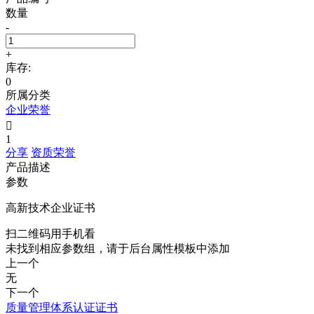
数量
-
+
库存:
0
所属分类
企业荣誉

1
分享
资质荣誉
产品描述
参数
高新技术企业证书
扫二维码用手机看
未找到相应参数组，请于后台属性模板中添加
上一个
无
下一个
质量管理体系认证证书