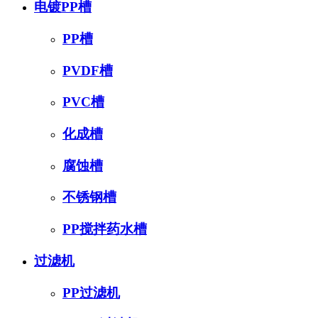
电镀PP槽
PP槽
PVDF槽
PVC槽
化成槽
腐蚀槽
不锈钢槽
PP搅拌药水槽
过滤机
PP过滤机