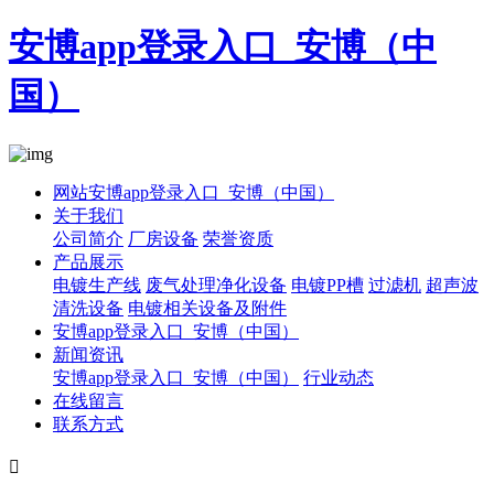
安博app登录入口_安博（中
国）
网站安博app登录入口_安博（中国）
关于我们
公司简介
厂房设备
荣誉资质
产品展示
电镀生产线
废气处理净化设备
电镀PP槽
过滤机
超声波
清洗设备
电镀相关设备及附件
安博app登录入口_安博（中国）
新闻资讯
安博app登录入口_安博（中国）
行业动态
在线留言
联系方式
