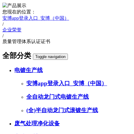
您现在的位置：
安博app登录入口_安博（中国）
/
企业荣誉
/
质量管理体系认证证书
全部分类
Toggle navigation
电镀生产线
安博app登录入口_安博（中国）
全自动龙门式电镀生产线
(全)半自动龙门式滚镀生产线
废气处理净化设备