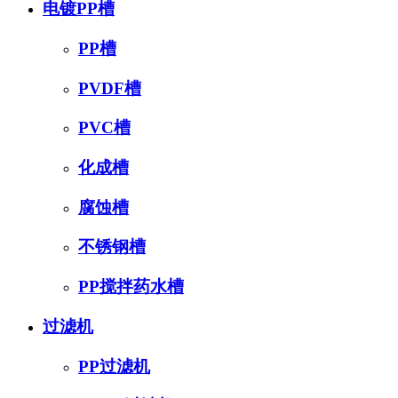
电镀PP槽
PP槽
PVDF槽
PVC槽
化成槽
腐蚀槽
不锈钢槽
PP搅拌药水槽
过滤机
PP过滤机