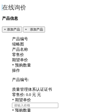
在线询价
产品信息
+ 添加产品
+ 添加产品
产品编号
缩略图
产品名称
零售价
期望单价
预购数量
*
操作
产品编号:
质量管理体系认证证书
零售价:
0.0
元
元
期望单价
*
预购数量
*