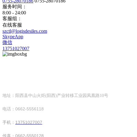
0755-28070186
0755-28070186
服务时间：
8:00 - 24:00
客服组：
在线客服
szctl@logisdesiles.com
SkypeApp
微信
13751027007
安博app登录入口_安博（中国）
深圳市创天隆环保设备科技有限公司
地址：阳西县中山火炬(阳西)产业转移工业园凤凰路10号
电话：0662-5556118
手机：
13751027007
传真：0662-5550128